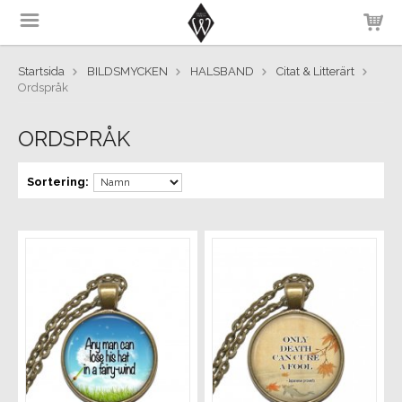
Startsida
BILDSMYCKEN
HALSBAND
Citat & Litterärt
Ordspråk
ORDSPRÅK
Sortering: