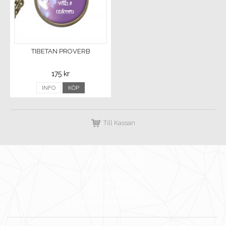
TIBETAN PROVERB
175 kr
INFO
KÖP
Till Kassan
KONTAKTA OSS
Wilja of Sweden HB
Ingenjörvägen 24
185 34 Vaxholm
E-post: mari@wiljaofsweden.se