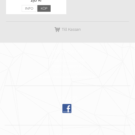
150 kr
INFO
KÖP
Till Kassan
KONTAKTA OSS
Wilja of Sweden HB
Ingenjörvägen 24
185 34 Vaxholm
E-post: mari@wiljaofsweden.se
FÖLJ OSS