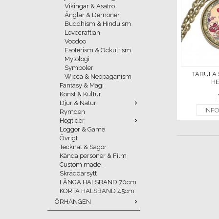
Vikingar & Asatro
Änglar & Demoner
Buddhism & Hinduism
Lovecraftian
Voodoo
Esoterism & Ockultism
Mytologi
Symboler
TABULA
Wicca & Neopaganism
HE
Fantasy & Magi
Konst & Kultur
Djur & Natur
INF
Rymden
Högtider
Loggor & Game
Övrigt
Tecknat & Sagor
Kända personer & Film
Custom made -
Skräddarsytt
LÅNGA HALSBAND 70cm
KORTA HALSBAND 45cm
ÖRHÄNGEN