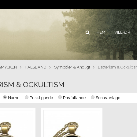
HEM
VILLKOR
SMYCKEN
HALSBAND
Symboler & Andligt
Esoterism & Ockulti
ISM & OCKULTISM
Namn
Pris stigande
Pris fallande
Senast inlagd