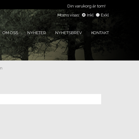
Din varukorg är tom!
Moms visas:
Inkl
Exkl
OM OSS
NYHETER
NYHETSBREV
KONTAKT
sm