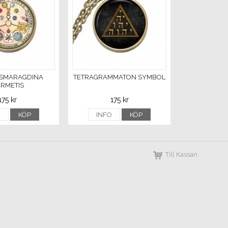
 SMARAGDINA
TETRAGRAMMATON SYMBOL
RMETIS
175 kr
175 kr
O
KÖP
INFO
KÖP
Till Kassan