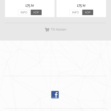
175 kr
175 kr
INFO
KÖP
INFO
KÖP
Till Kassan
KONTAKTA OSS
Wilja of Sweden HB
Ingenjörvägen 24
185 34 Vaxholm
E-post: mari@wiljaofsweden.se
FÖLJ OSS