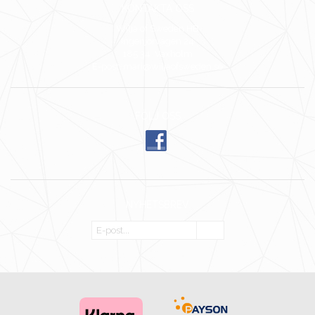
KONTAKTA OSS
Wilja of Sweden HB
Ingenjörvägen 24
185 34 Vaxholm
E-post: mari@wiljaofsweden.se
FÖLJ OSS
NYHETSBREV
OK