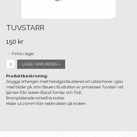
TUVSTARR
150 kr
Finns i lager
LÄGG I VARUKORG »
Produktbeskrivning:
Snygga örhängen med handgjorda altered art cabochoner i glas
med bilder på John Bauers illustration av prinsessan Tuvstarr vid
tjärnen från boken Bland Tomtar och Troll.
Bronspläterade nickelfria krokar.
Mäter ca 20mm från nedre delen på kroken.