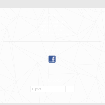
KONTAKTA OSS
Wilja of Sweden HB
Ingenjörvägen 24
185 34 Vaxholm
E-post: mari@wiljaofsweden.se
FÖLJ OSS
NYHETSBREV
OK