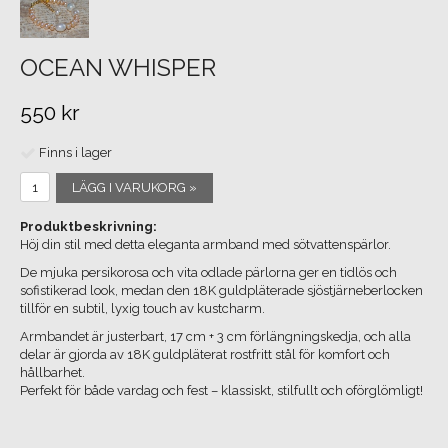
OCEAN WHISPER
550 kr
Finns i lager
LÄGG I VARUKORG »
Produktbeskrivning:
Höj din stil med detta eleganta armband med sötvattenspärlor.
De mjuka persikorosa och vita odlade pärlorna ger en tidlös och
sofistikerad look, medan den 18K guldpläterade sjöstjärneberlocken
tillför en subtil, lyxig touch av kustcharm.
Armbandet är justerbart, 17 cm + 3 cm förlängningskedja, och alla
delar är gjorda av 18K guldpläterat rostfritt stål för komfort och
hållbarhet.
Perfekt för både vardag och fest – klassiskt, stilfullt och oförglömligt!