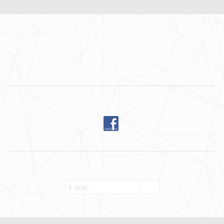
KONTAKTA OSS
Wilja of Sweden HB
Ingenjörvägen 24
185 34 Vaxholm
E-post: mari@wiljaofsweden.se
FÖLJ OSS
NYHETSBREV
OK