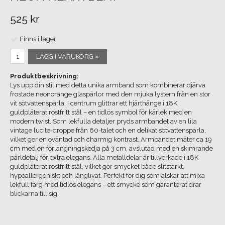
525 kr
Finns i lager
LÄGG I VARUKORG »
Produktbeskrivning:
Lys upp din stil med detta unika armband som kombinerar djärva
frostade neonorange glaspärlor med den mjuka lystern från en stor
vit sötvattenspärla. I centrum glittrar ett hjärthänge i 18K
guldpläterat rostfritt stål – en tidlös symbol för kärlek med en
modern twist. Som lekfulla detaljer pryds armbandet av en lila
vintage lucite-droppe från 60-talet och en delikat sötvattenspärla,
vilket ger en oväntad och charmig kontrast. Armbandet mäter ca 19
cm med en förlängningskedja på 3 cm, avslutad med en skimrande
pärldetalj för extra elegans. Alla metalldelar är tillverkade i 18K
guldpläterat rostfritt stål, vilket gör smycket både slitstarkt,
hypoallergeniskt och långlivat. Perfekt för dig som älskar att mixa
lekfull färg med tidlös elegans – ett smycke som garanterat drar
blickarna till sig.