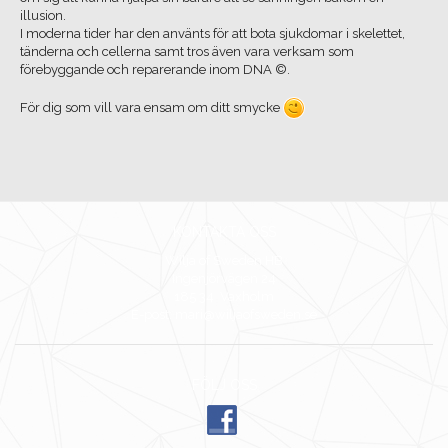
illusion.
I moderna tider har den använts för att bota sjukdomar i skelettet,
tänderna och cellerna samt tros även vara verksam som
förebyggande och reparerande inom DNA ©.
För dig som vill vara ensam om ditt smycke
KONTAKTA OSS
Wilja of Sweden HB
Ingenjörvägen 24
185 34 Vaxholm
E-post: mari@wiljaofsweden.se
FÖLJ OSS