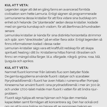
KUL ATT VETA:
Legenden säger att det en gång fanns en avancerad forntida
civilisation som hette Lemuria. Enligt sägnen så programmerade
Lemurianerna dessa kristaller för att föra vidare sina budskap om
enhet och helande. De "planterade" sedan dessa kristaller, kodade
med sin gamla kunskap och visdom, för att återfinnas århundraden
senare.
Lemuriska kristaller är kända för sina distinkta horisontella strimmor
och spår, som "streckkoder," på en eller flera sidor. Enligt legenden så
finns informationen kodad i dessa rader.
Lemurian-kristaller sägs vara ett kraftfullt redskap för att skapa
spirituell healing i ditt liv. Kristallerna hittas främst i Brasilien och
finns i en mängd olika färger, bl.a. ofärgade, rökgrå, gröna, rosa, blå,
ljusgula och aprikos.
​KUL ATT VETA:
Namnet fluorit kommer från latinets fluo som betyder flöde.
De gamla egyptierna använde fluorit i statyer och scarabéer.
Pprydnadsföremål i fluorit har även hittats i ruinerna efter Pompeji.
Kineserna har använt fluorit i sina prydnadsföremål i mer än 300 år,
och under 1700-talet malde man fluorit i vatten för att lindra njur-
problem.
Fluorit sägs hjälpa att rensa hjärnan och höja den mentala
kapaciteten samt förmågan att koncentrera sig. Den har också ord
om sig att kunna hjälpa sin bärare att se sanningen bakom en