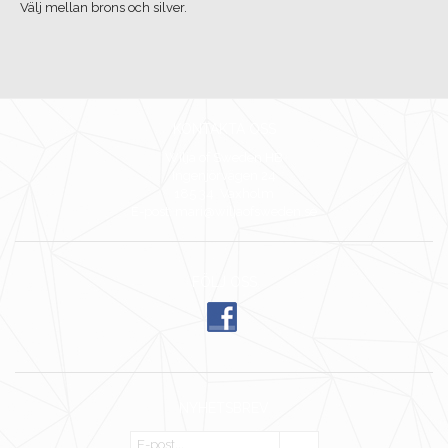
Välj mellan brons och silver.
KONTAKTA OSS
Wilja of Sweden HB
Ingenjörvägen 24
185 34 Vaxholm
E-post: mari@wiljaofsweden.se
FÖLJ OSS
NYHETSBREV
OK