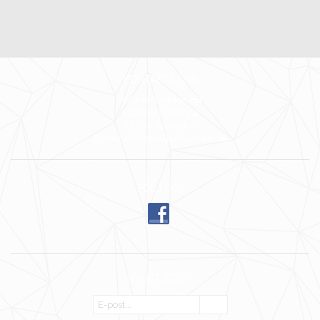
KONTAKTA OSS
Wilja of Sweden HB
Ingenjörvägen 24
185 34 Vaxholm
E-post: mari@wiljaofsweden.se
FÖLJ OSS
NYHETSBREV
OK