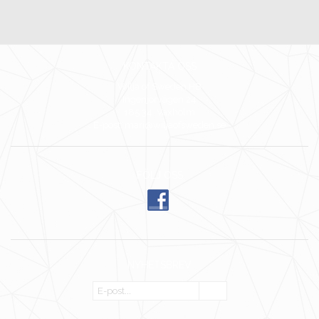
KONTAKTA OSS
Wilja of Sweden HB
Ingenjörvägen 24
185 34 Vaxholm
E-post: mari@wiljaofsweden.se
FÖLJ OSS
NYHETSBREV
OK