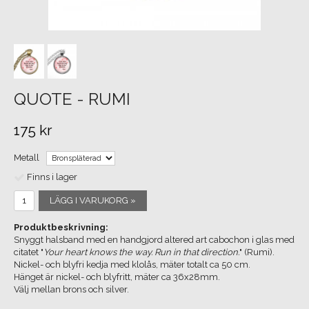
QUOTE - RUMI
175 kr
Metall
Finns i lager
LÄGG I VARUKORG »
Produktbeskrivning:
Snyggt halsband med en handgjord altered art cabochon i glas med
citatet "
Your heart knows the way. Run in that direction.
" (Rumi).
Nickel- och blyfri kedja med klolås, mäter totalt ca 50 cm.
Hänget är nickel- och blyfritt, mäter ca 36x28mm.
Välj mellan brons och silver.