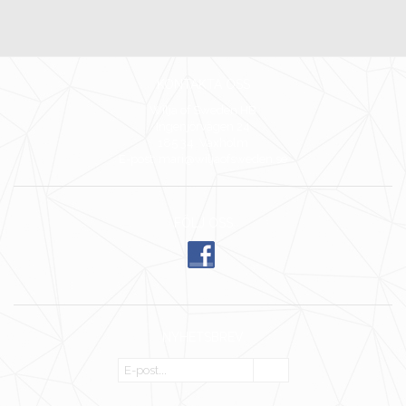
KONTAKTA OSS
Wilja of Sweden HB
Ingenjörvägen 24
185 34 Vaxholm
E-post: mari@wiljaofsweden.se
FÖLJ OSS
NYHETSBREV
OK