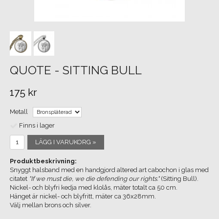
QUOTE - SITTING BULL
175 kr
Metall
Finns i lager
LÄGG I VARUKORG »
Produktbeskrivning:
Snyggt halsband med en handgjord altered art cabochon i glas med
citatet
"If we must die, we die defending our rights."
(Sitting Bull).
Nickel- och blyfri kedja med klolås, mäter totalt ca 50 cm.
Hänget är nickel- och blyfritt, mäter ca 36x28mm.
Välj mellan brons och silver.