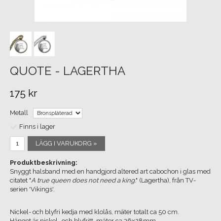
QUOTE - LAGERTHA
175 kr
Metall
Finns i lager
LÄGG I VARUKORG »
Produktbeskrivning:
Snyggt halsband med en handgjord altered art cabochon i glas med
citatet "
A true queen does not need a king.
" (Lagertha), från TV-
serien 'Vikings'.
Nickel- och blyfri kedja med klolås, mäter totalt ca 50 cm.
Hänget är nickel- och blyfritt, mäter ca 36x28mm.