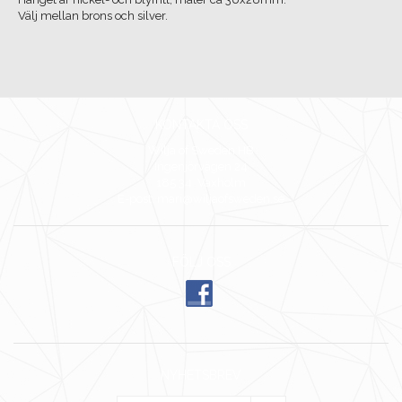
Välj mellan brons och silver.
KONTAKTA OSS
Wilja of Sweden HB
Ingenjörvägen 24
185 34 Vaxholm
E-post: mari@wiljaofsweden.se
FÖLJ OSS
NYHETSBREV