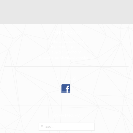
KONTAKTA OSS
Wilja of Sweden HB
Ingenjörvägen 24
185 34 Vaxholm
E-post: mari@wiljaofsweden.se
FÖLJ OSS
NYHETSBREV
OK