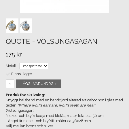
QUOTE - VÖLSUNGASAGAN
175 kr
Metall
Finns i lager
LÄGG I VARUKORG »
Produktbeskrivning:
Snyggt halsband med en handgjord altered art cabochon i glas med
texten
"Where wolf's ears are, wolf's teeth are near"
(Völsungasagan).
Nickel- och blyfri kedja med klolås, mäter totalt ca 50 cm.
Hänget är nickel- och blyfritt, mäter ca 36x28mm.
Välj mellan brons och silver.