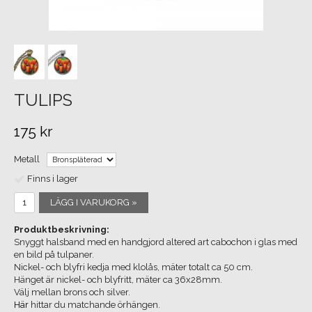
TULIPS
175 kr
Metall
Finns i lager
LÄGG I VARUKORG »
Produktbeskrivning:
Snyggt halsband med en handgjord altered art cabochon i glas med
en bild på tulpaner.
Nickel- och blyfri kedja med klolås, mäter totalt ca 50 cm.
Hänget är nickel- och blyfritt, mäter ca 36x28mm.
Välj mellan brons och silver.
Här
hittar du matchande örhängen.