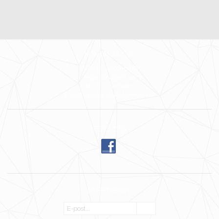
KONTAKTA OSS
Wilja of Sweden HB
Ingenjörvägen 24
185 34 Vaxholm
E-post: mari@wiljaofsweden.se
FÖLJ OSS
NYHETSBREV
OK