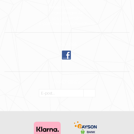
Wilja of Sweden HB
Ingenjörvägen 24
185 34 Vaxholm
E-post: mari@wiljaofsweden.se
FÖLJ OSS
NYHETSBREV
OK