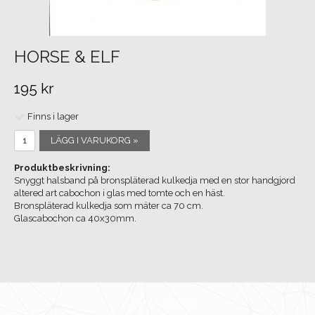
HORSE & ELF
195 kr
Finns i lager
LÄGG I VARUKORG »
Produktbeskrivning:
Snyggt halsband på bronspläterad kulkedja med en stor handgjord
altered art cabochon i glas med tomte och en häst.
Bronspläterad kulkedja som mäter ca 70 cm.
Glascabochon ca 40x30mm.
KONTAKTA OSS