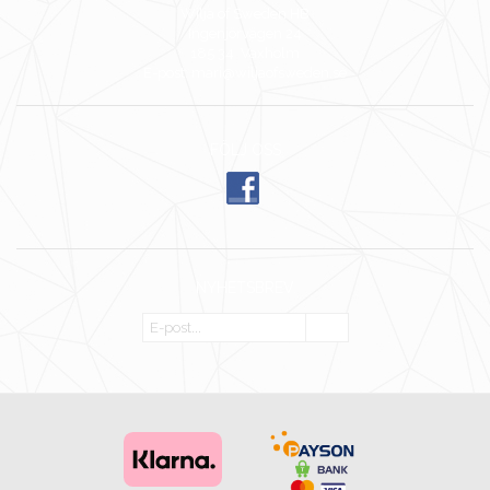
Wilja of Sweden HB
Ingenjörvägen 24
185 34 Vaxholm
E-post: mari@wiljaofsweden.se
FÖLJ OSS
NYHETSBREV
OK