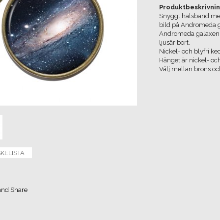
Produktbeskrivnin
Snyggt halsband med
bild på Andromeda 
Andromeda galaxen ä
ljusår bort.
Nickel- och blyfri ke
Hänget är nickel- oc
Välj mellan brons och
SKELISTA