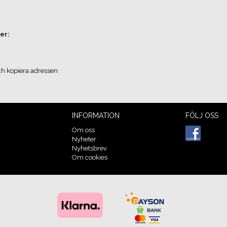
er:
ch kopiera adressen
INFORMATION
FÖLJ OSS
Om oss
Nyheter
Nyhetsbrev
Om cookies