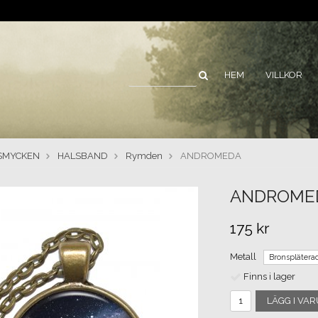
HEM
VILLKOR
SMYCKEN
HALSBAND
Rymden
ANDROMEDA
ANDROME
175 kr
Metall
Finns i lager
LÄGG I VA