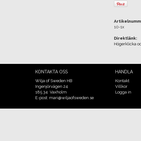
Artikelnumm
10-1x
Direktlänk:
Högerklicka o
KONTAKTA OSS
HANDLA
Wilja of Sweden HB
Kontakt
Ingenjörvägen 24
Villkor
185 34 Vaxholm
Logga in
E-post: mari@wiljaofsweden.se