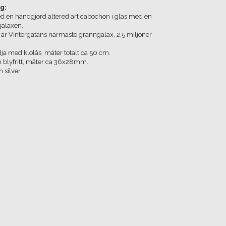
g:
 en handgjord altered art cabochon i glas med en
galaxen.
r Vintergatans närmaste granngalax, 2,5 miljoner
dja med klolås, mäter totalt ca 50 cm.
h blyfritt, mäter ca 36x28mm.
 silver.