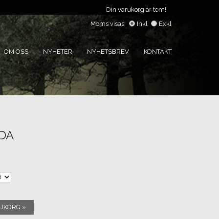
Din varukorg är tom!
Moms visas:
Inkl
Exkl
OM OSS
NYHETER
NYHETSBREV
KONTAKT
DA
RUKORG »