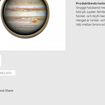
Produktbeskrivnin
Snyggt halsband med
bild på Jupiter, femt
Nickel- och blyfri ke
Hänget är nickel- oc
Välj mellan brons och
SKELISTA