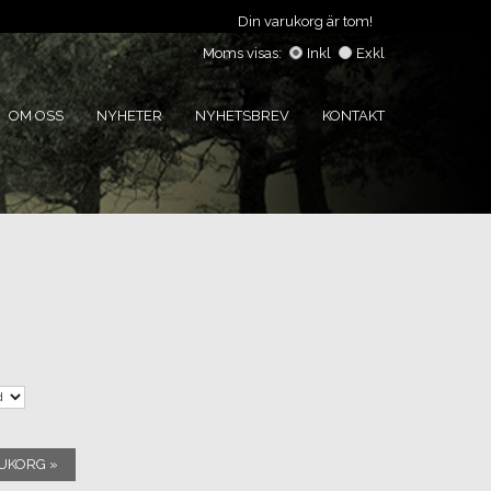
Din varukorg är tom!
Moms visas:
Inkl
Exkl
OM OSS
NYHETER
NYHETSBREV
KONTAKT
RUKORG »