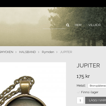
HEM
VILLKOR
SMYCKEN
HALSBAND
Rymden
JUPITER
JUPITER
175 kr
Metall
Finns i lager
LÄGG I VA