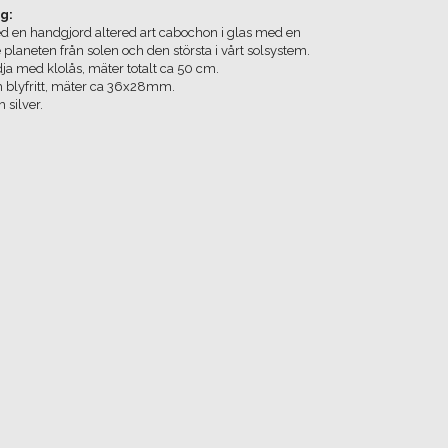
g:
 en handgjord altered art cabochon i glas med en
e planeten från solen och den största i vårt solsystem.
dja med klolås, mäter totalt ca 50 cm.
h blyfritt, mäter ca 36x28mm.
 silver.