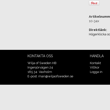
Artikelnumm
10-34x
Direktlänk:
Högerklicka o
KONTAKTA OSS
HANDLA
Wilja of Sweden HB
Kontakt
Ingenjörvägen 24
Villkor
185 34 Vaxholm
Logga in
E-post: mari@wiljaofsweden.se