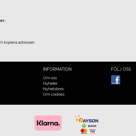
er:
ch kopiera adressen
INFORMATION
FÖLJ OSS
Om oss
Nyheter
Nyhetsbrev
Om cookies