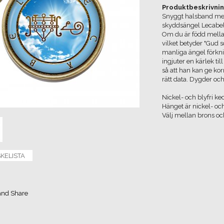
Produktbeskrivnin
Snyggt halsband med
skyddsängel Lecabel 
Om du är född mella
vilket betyder "Gud 
manliga ängel förkn
ingjuter en kärlek till
så att han kan ge kor
rätt data. Dygder och 
Nickel- och blyfri ke
Hänget är nickel- oc
Välj mellan brons och
SKELISTA