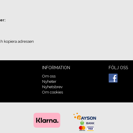
er:
ch kopiera adressen
INFORMATION
FÖLJ OSS
Om oss
Nyheter
Nyhetsbrev
Om cookies