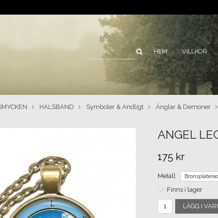
HEM
VILLKOR
SMYCKEN
HALSBAND
Symboler & Andligt
Änglar & Demoner
ANGEL LE
175 kr
Metall
Finns i lager
LÄGG I VA