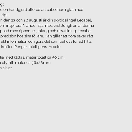
g:
 en handgjord altered art cabochon i glas med
sigill.
n den 23 och 28 augusti är din skyddsängel Lecabel,
som inspirerar". Under stjärntecknet Jungfrun är denna
ippad med öppenhet, talang och urskillning. Lecabel
 precision hos sina följare. Han gillar att göra saker rätt
rekt information och göra det som behövs för att hitta
krafter: Pengar, Intelligens, Arbete.
dja med klolås, mäter totalt ca 50 cm.
h blyfritt, mäter ca 36x28mm.
 silver.