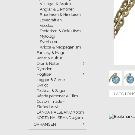
Vikingar & Asatro
Änglar & Demoner
Buddhism & Hinduism
Lovecraftian
Voodoo
Esoterism & Ockultism
Mytologi
Symboler
Wicca & Neopaganism
Fantasy & Magi
Konst & Kultur
Djur & Natur
Rymden
Högtider
Loggor & Game
Övrigt
Tecknat & Sagor
LÄGG I ÖN
Kända personer & Film
Custom made -
Skräddarsytt
LÅNGA HALSBAND 70cm
KORTA HALSBAND 45cm
ÖRHÄNGEN