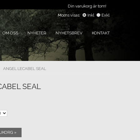
Din varukorg är tom!
Moms visas:
Inkl
Exkl
OM OSS
NYHETER
NYHETSBREV
KONTAKT
ANGEL LECABEL SEAL
CABEL SEAL
RUKORG »