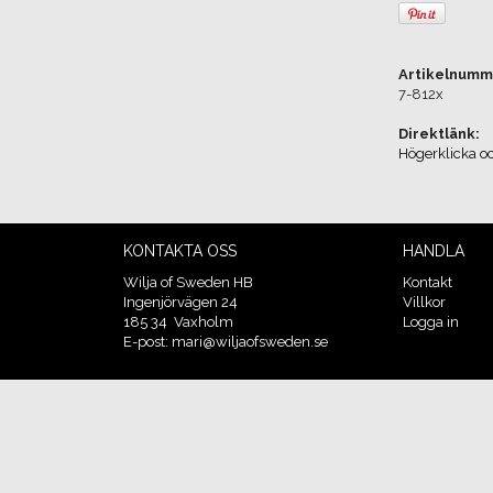
Artikelnumm
7-812x
Direktlänk:
Högerklicka o
KONTAKTA OSS
HANDLA
Wilja of Sweden HB
Kontakt
Ingenjörvägen 24
Villkor
185 34 Vaxholm
Logga in
E-post: mari@wiljaofsweden.se