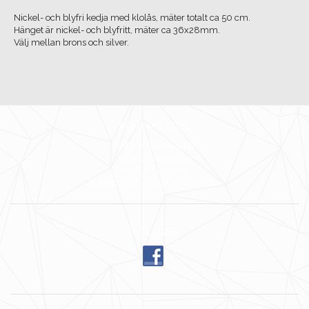
Nickel- och blyfri kedja med klolås, mäter totalt ca 50 cm.
Hänget är nickel- och blyfritt, mäter ca 36x28mm.
Välj mellan brons och silver.
KONTAKTA OSS
Wilja of Sweden HB
Ingenjörvägen 24
185 34 Vaxholm
E-post: mari@wiljaofsweden.se
FÖLJ OSS