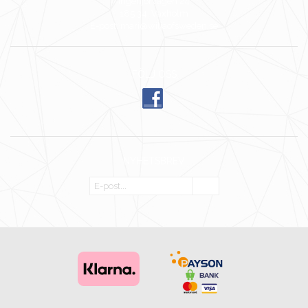
Ingenjörvägen 24
185 34 Vaxholm
E-post: mari@wiljaofsweden.se
FÖLJ OSS
NYHETSBREV
OK