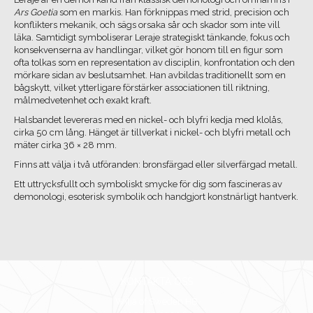
Ars Goetia
som en markis. Han förknippas med strid, precision och
konflikters mekanik, och sägs orsaka sår och skador som inte vill
läka. Samtidigt symboliserar Leraje strategiskt tänkande, fokus och
konsekvenserna av handlingar, vilket gör honom till en figur som
ofta tolkas som en representation av disciplin, konfrontation och den
mörkare sidan av beslutsamhet. Han avbildas traditionellt som en
bågskytt, vilket ytterligare förstärker associationen till riktning,
målmedvetenhet och exakt kraft.
Halsbandet levereras med en nickel- och blyfri kedja med klolås,
cirka 50 cm lång. Hänget är tillverkat i nickel- och blyfri metall och
mäter cirka 36 × 28 mm.
Finns att välja i två utföranden: bronsfärgad eller silverfärgad metall.
Ett uttrycksfullt och symboliskt smycke för dig som fascineras av
demonologi, esoterisk symbolik och handgjort konstnärligt hantverk.
KONTAKTA OSS
Wilja of Sweden HB