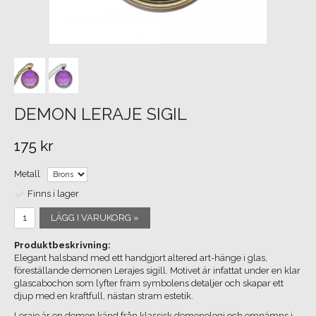
DEMON LERAJE SIGIL
175 kr
Metall
Finns i lager
LÄGG I VARUKORG »
Produktbeskrivning:
Elegant halsband med ett handgjort altered art-hänge i glas,
föreställande demonen Lerajes sigill. Motivet är infattat under en klar
glascabochon som lyfter fram symbolens detaljer och skapar ett
djup med en kraftfull, nästan stram estetik.
Leraje är en demon känd från klassisk demonologi och omnämns i