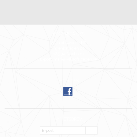
KONTAKTA OSS
Wilja of Sweden HB
Ingenjörvägen 24
185 34 Vaxholm
E-post: mari@wiljaofsweden.se
FÖLJ OSS
NYHETSBREV
OK