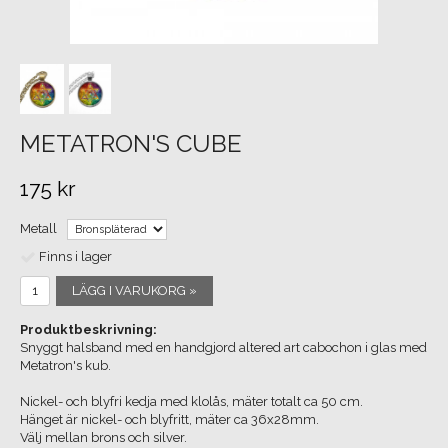
METATRON'S CUBE
175 kr
Metall
Finns i lager
LÄGG I VARUKORG »
Produktbeskrivning:
Snyggt halsband med en handgjord altered art cabochon i glas med
Metatron's kub.
Nickel- och blyfri kedja med klolås, mäter totalt ca 50 cm.
Hänget är nickel- och blyfritt, mäter ca 36x28mm.
Välj mellan brons och silver.