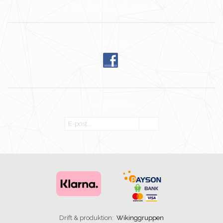
E-post: mari@wiljaofsweden.se
FÖLJ OSS
NYHETSBREV
OK
Drift & produktion:
Wikinggruppen