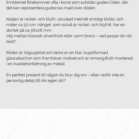
Emblemet förekommer ofta i konst som avbildar guden Oden, där
det kan representera gudarnas makt över döden.
Kedjan är nickel- och blyfri, utrustad med ett smidigt klolås, och
mäter ca 50 cm. Hänget, som också är nickel- och blyfritt, har en
storlek på ca 36x28 mm.
Välj mellan klassisk silverfinish eller varm brons – vad passar din stil
bäst?
Bilden är högupplöst och täcks av en klar, kupolformad
glascabochon som framhäver motivet och är omsorgsfullt monterad
i en kvalitetsinfattning av metall.
En perfekt present till någon du bryr dig om – eller varför inte en
personlig detalj till din egen stil?
KONTAKTA OSS
Wilja of Sweden HB
Ingenjörvägen 24
185 34 Vaxholm