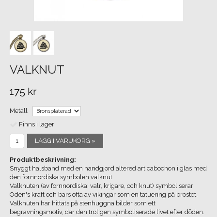
VALKNUT
175 kr
Metall
Finns i lager
LÄGG I VARUKORG »
Produktbeskrivning:
Snyggt halsband med en handgjord altered art cabochon i glas med
den fornnordiska symbolen valknut.
Valknuten (av fornnordiska: valr, krigare, och knut) symboliserar
Oden's kraft och bars ofta av vikingar som en tatuering på bröstet.
Valknuten har hittats på stenhuggna bilder som ett
begravningsmotiv, där den troligen symboliserade livet efter döden.