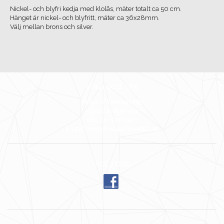
Nickel- och blyfri kedja med klolås, mäter totalt ca 50 cm.
Hänget är nickel- och blyfritt, mäter ca 36x28mm.
Välj mellan brons och silver.
KONTAKTA OSS
Wilja of Sweden HB
Ingenjörvägen 24
185 34 Vaxholm
E-post: mari@wiljaofsweden.se
FÖLJ OSS