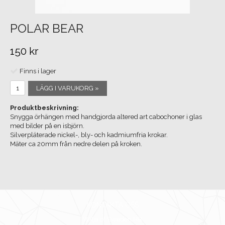
POLAR BEAR
150 kr
Finns i lager
LÄGG I VARUKORG »
Produktbeskrivning:
Snygga örhängen med handgjorda altered art cabochoner i glas
med bilder på en isbjörn.
Silverpläterade nickel-, bly- och kadmiumfria krokar.
Mäter ca 20mm från nedre delen på kroken.
KONTAKTA OSS
Wilja of Sweden HB