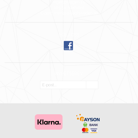
Ingenjörvägen 24
185 34 Vaxholm
E-post: mari@wiljaofsweden.se
FÖLJ OSS
NYHETSBREV
OK