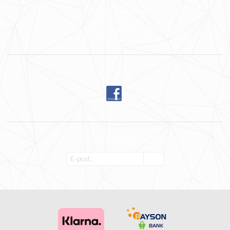
Wilja of Sweden HB
Ingenjörvägen 24
185 34 Vaxholm
E-post: mari@wiljaofsweden.se
FÖLJ OSS
NYHETSBREV
OK