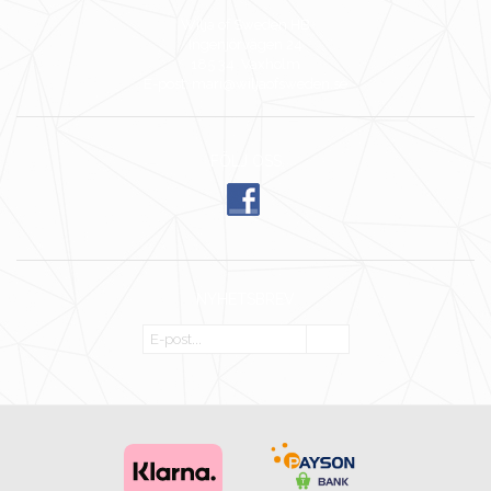
Wilja of Sweden HB
Ingenjörvägen 24
185 34 Vaxholm
E-post: mari@wiljaofsweden.se
FÖLJ OSS
NYHETSBREV
OK