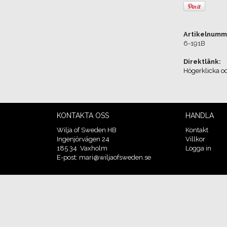
Artikelnumm
6-191B
Direktlänk:
Högerklicka o
KONTAKTA OSS
HANDLA
Wilja of Sweden HB
Kontakt
Ingenjörvägen 24
Villkor
185 34 Vaxholm
Logga in
E-post: mari@wiljaofsweden.se