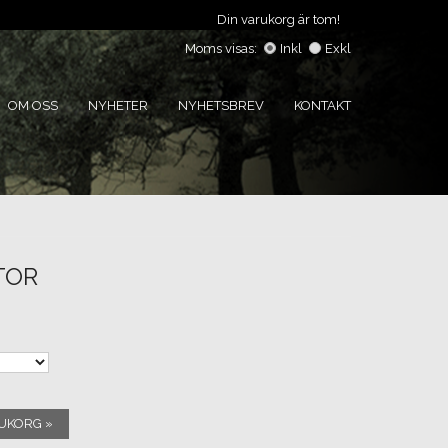
Din varukorg är tom!
Moms visas:
Inkl
Exkl
OM OSS
NYHETER
NYHETSBREV
KONTAKT
TOR
RUKORG »