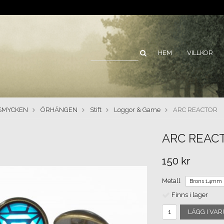
HEM
VILLKOR
SMYCKEN
ÖRHÄNGEN
Stift
Loggor & Game
ARC REACTOR
ARC REAC
150 kr
Metall
Finns i lager
LÄGG I VA