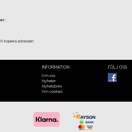
er:
ch kopiera adressen
INFORMATION
FÖLJ OSS
Om oss
Nyheter
Nyhetsbrev
Om cookies