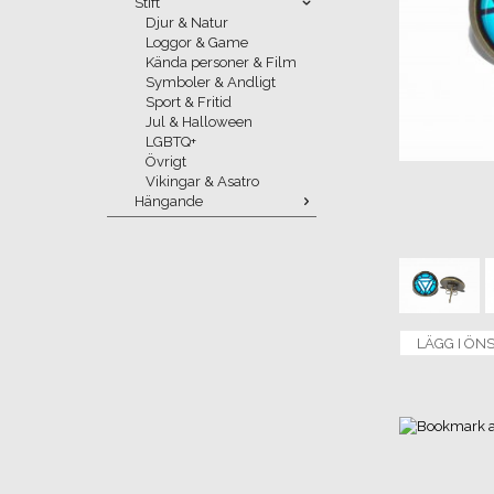
Stift
Djur & Natur
Loggor & Game
Kända personer & Film
Symboler & Andligt
Sport & Fritid
Jul & Halloween
LGBTQ+
Övrigt
Vikingar & Asatro
Hängande
LÄGG I ÖN