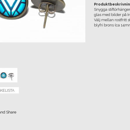
Produktbeskrivnin
Snygga stiftörhängen 
glas med bilder på I
Välj mellan rostfritt
blyfri brons (ca 14m
SKELISTA