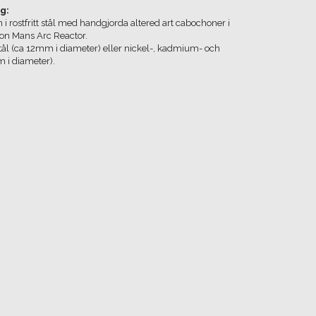
g:
i rostfritt stål med handgjorda altered art cabochoner i
ron Mans Arc Reactor.
 stål (ca 12mm i diameter) eller nickel-, kadmium- och
m i diameter).