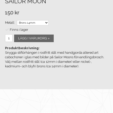
SAILOR MOON
150 kr
Metall
Finns i lager
LÄGG I VARUKORG »
Produktbeskrivning:
Snygga stiftörhängen i rostfritt stål med handgjorda altered art
cabochoner i glas med bilder på Sailor Moons förvandlingsbrosch.
Välj mellan rostfritt stål (ca 12mm i diameter) eller nickel-,
kadmium- och blyfri brons (ca 14mm i diameter).
KONTAKTA OSS
Wilja of Sweden HB
Ingenjörvägen 24