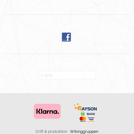
185 34 Vaxholm
E-post: mari@wiljaofsweden.se
FÖLJ OSS
NYHETSBREV
OK
Drift & produktion:
Wikinggruppen