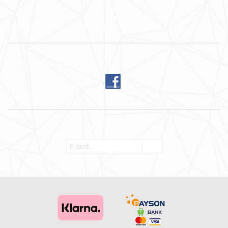
Wilja of Sweden HB
Ingenjörvägen 24
185 34 Vaxholm
E-post: mari@wiljaofsweden.se
FÖLJ OSS
NYHETSBREV
OK