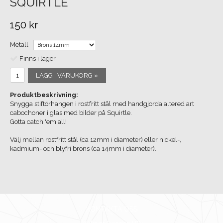
SQUIRTLE
150 kr
Metall
Finns i lager
LÄGG I VARUKORG »
Produktbeskrivning:
Snygga stiftörhängen i rostfritt stål med handgjorda altered art
cabochoner i glas med bilder på Squirtle.
Gotta catch 'em all!
Välj mellan rostfritt stål (ca 12mm i diameter) eller nickel-,
kadmium- och blyfri brons (ca 14mm i diameter).
KONTAKTA OSS