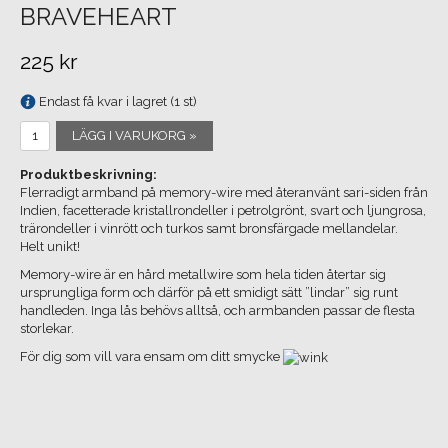
BRAVEHEART
225 kr
Endast få kvar i lagret (1 st)
LÄGG I VARUKORG »
Produktbeskrivning:
Flerradigt armband på memory-wire med återanvänt sari-siden från
Indien, facetterade kristallrondeller i petrolgrönt, svart och ljungrosa,
trärondeller i vinrött och turkos samt bronsfärgade mellandelar.
Helt unikt!
Memory-wire är en hård metallwire som hela tiden återtar sig
ursprungliga form och därför på ett smidigt sätt ”lindar” sig runt
handleden. Inga lås behövs alltså, och armbanden passar de flesta
storlekar.
För dig som vill vara ensam om ditt smycke