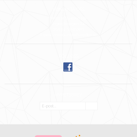
KONTAKTA OSS
Wilja of Sweden HB
Ingenjörvägen 24
185 34 Vaxholm
E-post: mari@wiljaofsweden.se
FÖLJ OSS
NYHETSBREV
OK