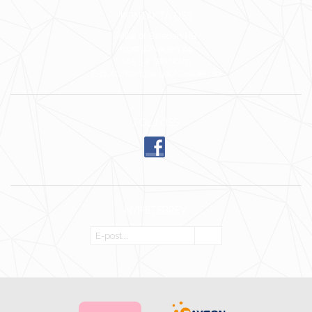
KONTAKTA OSS
Wilja of Sweden HB
Ingenjörvägen 24
185 34 Vaxholm
E-post: mari@wiljaofsweden.se
FÖLJ OSS
NYHETSBREV
OK