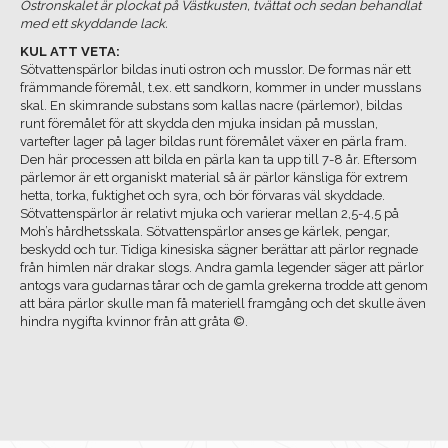
Ostronskalet är plockat på Västkusten, tvättat och sedan behandlat
med ett skyddande lack.
KUL ATT VETA:
Sötvattenspärlor bildas inuti ostron och musslor. De formas när ett
främmande föremål, t.ex. ett sandkorn, kommer in under musslans
skal. En skimrande substans som kallas nacre (pärlemor), bildas
runt föremålet för att skydda den mjuka insidan på musslan,
vartefter lager på lager bildas runt föremålet växer en pärla fram.
Den här processen att bilda en pärla kan ta upp till 7-8 år. Eftersom
pärlemor är ett organiskt material så är pärlor känsliga för extrem
hetta, torka, fuktighet och syra, och bör förvaras väl skyddade.
Sötvattenspärlor är relativt mjuka och varierar mellan 2,5-4,5 på
Moh’s hårdhetsskala. Sötvattenspärlor anses ge kärlek, pengar,
beskydd och tur. Tidiga kinesiska sägner berättar att pärlor regnade
från himlen när drakar slogs. Andra gamla legender säger att pärlor
antogs vara gudarnas tårar och de gamla grekerna trodde att genom
att bära pärlor skulle man få materiell framgång och det skulle även
hindra nygifta kvinnor från att gråta ©.