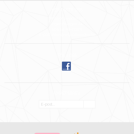
KONTAKTA OSS
Wilja of Sweden HB
Ingenjörvägen 24
185 34 Vaxholm
E-post: mari@wiljaofsweden.se
FÖLJ OSS
NYHETSBREV
OK