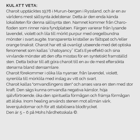
KUL ATT VETA:
Charoit upptäcktes 1978 i Murun-bergen i Ryssland, och är en av
världens mest sällsynta ädelstenar. Detta är den enda kända
lokaliteten för denna sällsynta sten. Namnet kommer från Charo-
floden som rinner nära fyndplatsen. Färgen varierar från lysande
lavendel, violett och lila till mörkt purpur med oregelbundna
mönster i svart augite, transparenta kristaller av fältspat och/eller
orange tinaksit. Charoit har ett så ovanligt utseende med det optiska
fenomenet som kallas ”chatoyancy” (Cat’s Eye effekt) och sina
virvlande mönster att den ofta misstas för en syntetiskt framställd
sten. Detta bidrar till att göra charoit till en av de mest eftersökta
stenarna bland stensamlare.
Charoit förekommer i olika lila nyanser, från lavendel, violett,
syrenlila till mörklila med inslag av vitt och svart.
Charoit kallas "omvandlingens sten" och anses vara en sten med stor
kraft. Den sägs kunna omvandla negativa känslor, höja
självförtroende, öka den spirituella förmågan och främja förmågan
att älska. Inom healing används stenen mot allmän värk,
leversjukdomar och för att stabilisera blodtrycket.
Den är 5 – 6 på Mohs hårdhetsskala ©.