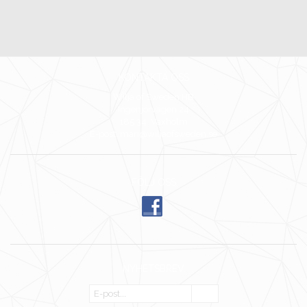
KONTAKTA OSS
Wilja of Sweden HB
Ingenjörvägen 24
185 34 Vaxholm
E-post: mari@wiljaofsweden.se
FÖLJ OSS
NYHETSBREV
OK