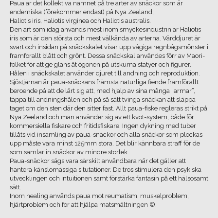
Paua är det kollektiva namnet på tre arter av snäckor som är
endemiska (förekommer endast) på Nya Zeeland;
Haliotis iris, Haliotis virginea och Haliotis australis.
Den art som idag används mest inom smyckesindustrin är Haliotis
iris som är den största och mest välkända av arterna. Värddjuret är
svart och insidan på snäckskalet visar upp vågiga regnbågsmönster i
framförallt blått och grönt. Dessa snäckskal användes förr av Maori-
folket för att ge glans åt ögonen på utskurna statyer och figurer.
Hålen i snäckskalet använder djuret till andning och reproduktion.
Sjöstjärnan är paua-snäckans främsta naturliga fiende framförallt
beroende på att de lärt sig att, med hjälp av sina många “armar”,
täppa till andningshålen och på så sätt tvinga snäckan att släppa
taget om den sten där den sitter fast. Allt paua-fiske regleras strikt på
Nya Zeeland och man använder sig av ett kvot-system, både för
kommersiella fiskare och fritidsfiskare. Ingen dykning med tuber
tillåts vid insamling av paua-snäckor och alla snäckor som plockas
upp måste vara minst 125mm stora. Det blir kännbara straff för de
som samlar in snäckor av mindre storlek.
Paua-snäckor sägs vara särskilt användbara när det gäller att
hantera känslomässiga situtationer. De tros stimulera den psykiska
utvecklingen och intuitionen samt förstärka fantasin på ett hälsosamt
sätt.
Inom healing används paua mot reumatism, muskelproblem,
hjärtproblem och för att hjälpa matsmältningen ©.