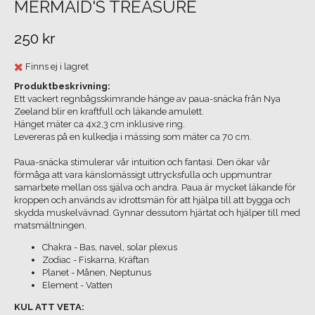
MERMAID'S TREASURE
250 kr
Finns ej i lagret
Produktbeskrivning:
Ett vackert regnbågsskimrande hänge av paua-snäcka från Nya
Zeeland blir en kraftfull och läkande amulett.
Hänget mäter ca 4x2,3 cm inklusive ring.
Levereras på en kulkedja i mässing som mäter ca 70 cm.
Paua-snäcka stimulerar vår intuition och fantasi. Den ökar vår
förmåga att vara känslomässigt uttrycksfulla och uppmuntrar
samarbete mellan oss själva och andra. Paua är mycket läkande för
kroppen och används av idrottsmän för att hjälpa till att bygga och
skydda muskelvävnad. Gynnar dessutom hjärtat och hjälper till med
matsmältningen.
Chakra - Bas, navel, solar plexus
Zodiac - Fiskarna, Kräftan
Planet - Månen, Neptunus
Element - Vatten
KUL ATT VETA: