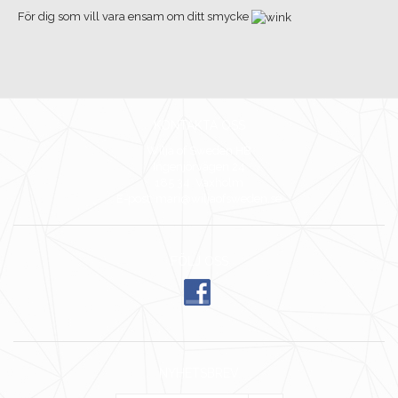
För dig som vill vara ensam om ditt smycke
KONTAKTA OSS
Wilja of Sweden HB
Ingenjörvägen 24
185 34 Vaxholm
E-post: mari@wiljaofsweden.se
FÖLJ OSS
NYHETSBREV