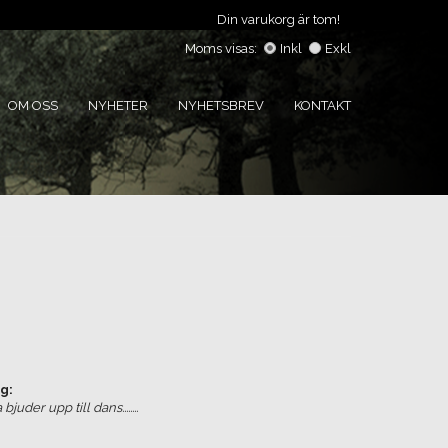
Din varukorg är tom!
Moms visas:
Inkl
Exkl
OM OSS
NYHETER
NYHETSBREV
KONTAKT
g:
uder upp till dans........