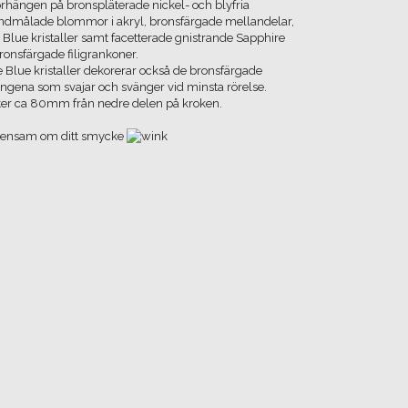
örhängen på bronspläterade nickel- och blyfria
ndmålade blommor i akryl, bronsfärgade mellandelar,
 Blue kristaller samt facetterade gnistrande Sapphire
bronsfärgade filigrankoner.
 Blue kristaller dekorerar också de bronsfärgade
ngena som svajar och svänger vid minsta rörelse.
er ca 80mm från nedre delen på kroken.
ra ensam om ditt smycke