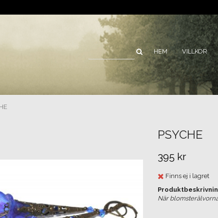
HEM
VILLKOR
HE
PSYCHE
395 kr
Finns ej i lagret
Produktbeskrivnin
När blomsterälvorna bj