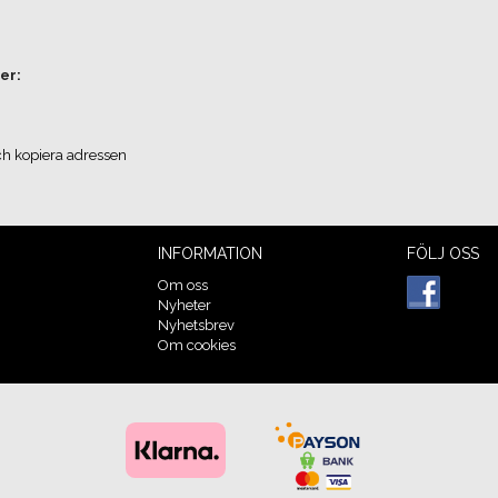
er:
ch kopiera adressen
INFORMATION
FÖLJ OSS
Om oss
Nyheter
Nyhetsbrev
Om cookies