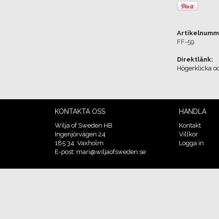
Artikelnumm
FF-59
Direktlänk:
Högerklicka o
KONTAKTA OSS
HANDLA
Wilja of Sweden HB
Kontakt
Ingenjörvägen 24
Villkor
185 34 Vaxholm
Logga in
E-post: mari@wiljaofsweden.se