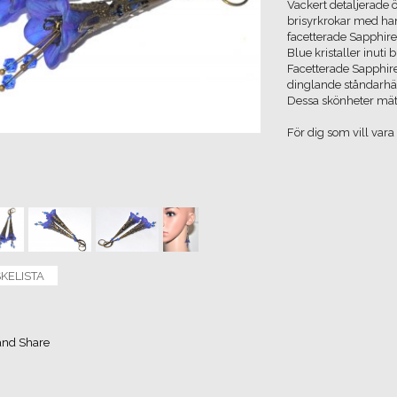
Vackert detaljerade 
brisyrkrokar med ha
facetterade Sapphire
Blue kristaller inuti 
Facetterade Sapphire
dinglande ståndarhä
Dessa skönheter mät
För dig som vill va
SKELISTA