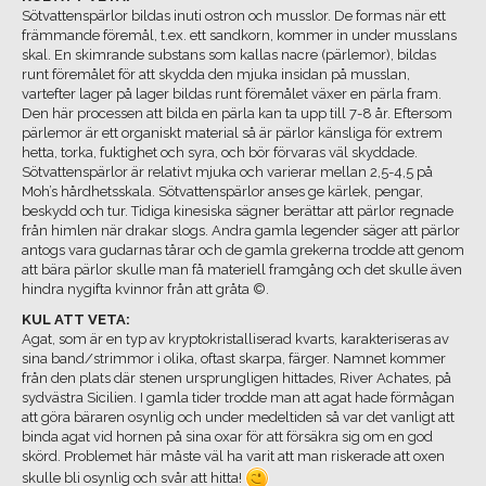
Sötvattenspärlor bildas inuti ostron och musslor. De formas när ett
främmande föremål, t.ex. ett sandkorn, kommer in under musslans
skal. En skimrande substans som kallas nacre (pärlemor), bildas
runt föremålet för att skydda den mjuka insidan på musslan,
vartefter lager på lager bildas runt föremålet växer en pärla fram.
Den här processen att bilda en pärla kan ta upp till 7-8 år. Eftersom
pärlemor är ett organiskt material så är pärlor känsliga för extrem
hetta, torka, fuktighet och syra, och bör förvaras väl skyddade.
Sötvattenspärlor är relativt mjuka och varierar mellan 2,5-4,5 på
Moh’s hårdhetsskala. Sötvattenspärlor anses ge kärlek, pengar,
beskydd och tur. Tidiga kinesiska sägner berättar att pärlor regnade
från himlen när drakar slogs. Andra gamla legender säger att pärlor
antogs vara gudarnas tårar och de gamla grekerna trodde att genom
att bära pärlor skulle man få materiell framgång och det skulle även
hindra nygifta kvinnor från att gråta ©.
KUL ATT VETA:
Agat, som är en typ av kryptokristalliserad kvarts, karakteriseras av
sina band/strimmor i olika, oftast skarpa, färger. Namnet kommer
från den plats där stenen ursprungligen hittades, River Achates, på
sydvästra Sicilien. I gamla tider trodde man att agat hade förmågan
att göra bäraren osynlig och under medeltiden så var det vanligt att
binda agat vid hornen på sina oxar för att försäkra sig om en god
skörd. Problemet här måste väl ha varit att man riskerade att oxen
skulle bli osynlig och svår att hitta!