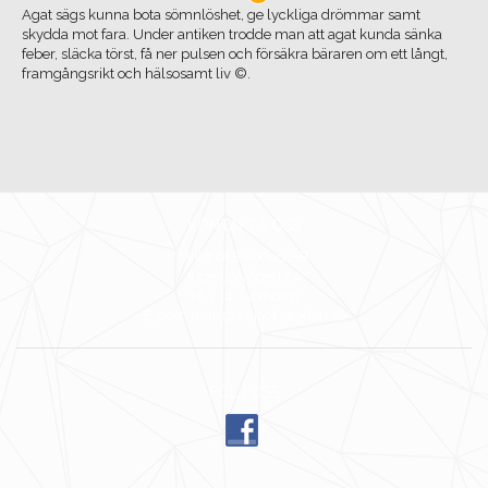
Agat sägs kunna bota sömnlöshet, ge lyckliga drömmar samt
skydda mot fara. Under antiken trodde man att agat kunda sänka
feber, släcka törst, få ner pulsen och försäkra bäraren om ett långt,
framgångsrikt och hälsosamt liv ©.
KONTAKTA OSS
Wilja of Sweden HB
Ingenjörvägen 24
185 34 Vaxholm
E-post: mari@wiljaofsweden.se
FÖLJ OSS