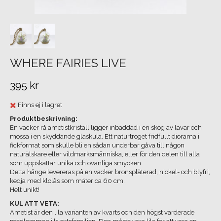
WHERE FAIRIES LIVE
395 kr
Finns ej i lagret
Produktbeskrivning:
En vacker rå ametistkristall ligger inbäddad i en skog av lavar och
mossa i en skyddande glaskula. Ett naturtroget fridfullt diorama i
fickformat som skulle bli en sådan underbar gåva till någon
naturälskare eller vildmarksmänniska, eller för den delen till alla
som uppskattar unika och ovanliga smycken.
Detta hänge levereras på en vacker bronspläterad, nickel- och blyfri,
kedja med klolås som mäter ca 60 cm.
Helt unikt!
KUL ATT VETA:
Ametist är den lila varianten av kvarts och den högst värderade