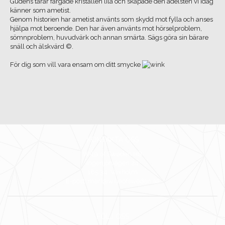
Gudens tårar färgade kristallen lila och skapade den ädelsten vi idag
känner som ametist.
Genom historien har ametist använts som skydd mot fylla och anses
hjälpa mot beroende. Den har även använts mot hörselproblem,
sömnproblem, huvudvärk och annan smärta. Sägs göra sin bärare
snäll och älskvärd ©.
För dig som vill vara ensam om ditt smycke
KONTAKTA OSS
Wilja of Sweden HB
Ingenjörvägen 24
185 34 Vaxholm
E-post: mari@wiljaofsweden.se
FÖLJ OSS