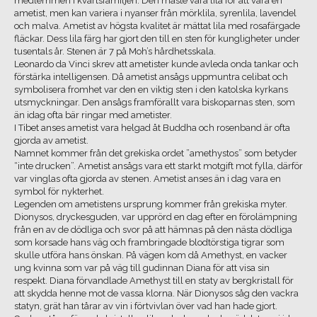
medlemmen i kvartsfamiljen. Den måste vara lila för att vara en
ametist, men kan variera i nyanser från mörklila, syrenlila, lavendel
och malva. Ametist av högsta kvalitet är mättat lila med rosafärgade
fläckar. Dess lila färg har gjort den till en sten för kungligheter under
tusentals år. Stenen är 7 på Moh’s hårdhetsskala.
Leonardo da Vinci skrev att ametister kunde avleda onda tankar och
förstärka intelligensen. Då ametist ansågs uppmuntra celibat och
symbolisera fromhet var den en viktig sten i den katolska kyrkans
utsmyckningar. Den ansågs framförallt vara biskoparnas sten, som
än idag ofta bär ringar med ametister.
I Tibet anses ametist vara helgad åt Buddha och rosenband är ofta
gjorda av ametist.
Namnet kommer från det grekiska ordet ”amethystos” som betyder
“inte drucken”. Ametist ansågs vara ett starkt motgift mot fylla, därför
var vinglas ofta gjorda av stenen. Ametist anses än i dag vara en
symbol för nykterhet.
Legenden om ametistens ursprung kommer från grekiska myter.
Dionysos, dryckesguden, var upprörd en dag efter en förolämpning
från en av de dödliga och svor på att hämnas på den nästa dödliga
som korsade hans väg och frambringade blodtörstiga tigrar som
skulle utföra hans önskan. På vägen kom då Amethyst, en vacker
ung kvinna som var på väg till gudinnan Diana för att visa sin
respekt. Diana förvandlade Amethyst till en staty av bergkristall för
att skydda henne mot de vassa klorna. När Dionysos såg den vackra
statyn, grät han tårar av vin i förtvivlan över vad han hade gjort.