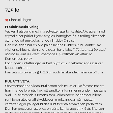
725 kr
Finns ej i lagret
Produktbeskrivning:
Vackert halsband med vita sötvattenspärlor kvalitet AA, silver lined
crystal clear pärlor i tjeckiskt glas, handgjort lås i Sterling silver och
ett handgjort unikt glashänge i Shabby Chic stil.
Den ena sidan har en bild på en kvinna i vinterskrud ”Winter” av
Alphonse Mucha, den andra sidan har citatet ”
Winter must be cold
for those with no warm memories
” (Ur filmen An Affair To
Remember, 1957).
Lödningen i infattningen är helt blyfri och innehåller endast silver,
koppar och tenn.
Hängets storlek är ca 5,3x2,6 cm och halsbandet mäter ca 80 cm.
KUL ATT VETA:
Sötvattenspärlor bildas inuti ostron och musslor. De formas när ett
främmande föremål, t.ex. ett sandkorn, kommer in under musslans
skal. En skimrande substans som kallas nacre (pärlemor), bildas
runt föremålet för att skydda den mjuka insidan på musslan,
vartefter lager på lager bildas runt föremålet växer en pärla fram.
Den här processen att bilda en pärla kan ta upp till 7-8 år. Eftersom