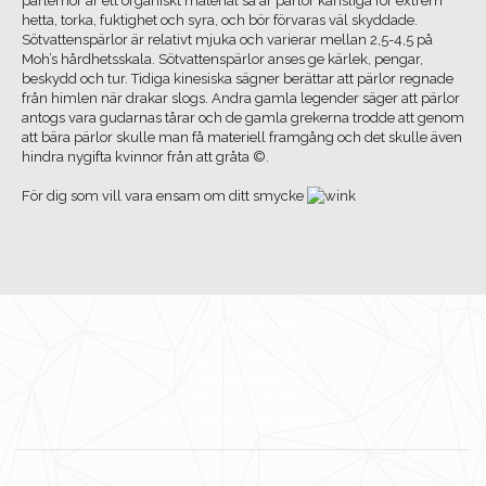
pärlemor är ett organiskt material så är pärlor känsliga för extrem
hetta, torka, fuktighet och syra, och bör förvaras väl skyddade.
Sötvattenspärlor är relativt mjuka och varierar mellan 2,5-4,5 på
Moh’s hårdhetsskala. Sötvattenspärlor anses ge kärlek, pengar,
beskydd och tur. Tidiga kinesiska sägner berättar att pärlor regnade
från himlen när drakar slogs. Andra gamla legender säger att pärlor
antogs vara gudarnas tårar och de gamla grekerna trodde att genom
att bära pärlor skulle man få materiell framgång och det skulle även
hindra nygifta kvinnor från att gråta ©.
För dig som vill vara ensam om ditt smycke
KONTAKTA OSS
Wilja of Sweden HB
Ingenjörvägen 24
185 34 Vaxholm
E-post: mari@wiljaofsweden.se