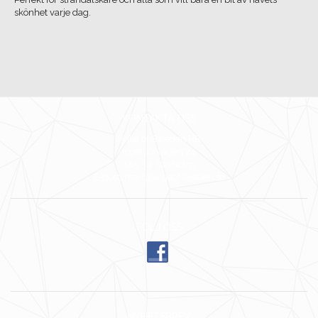
skönhet varje dag.
KONTAKTA OSS
Wilja of Sweden HB
Ingenjörvägen 24
185 34 Vaxholm
E-post: mari@wiljaofsweden.se
FÖLJ OSS
NYHETSBREV