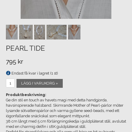
PEARL TIDE
795 kr
Endast få kvar i lagret (1 st)
LÄGG I VARUKORG »
Produktbeskrivning:
Ge din stil en touch av havets magi med detta handgjorda,
havsinspirerade halsband. Skimrande Mother of Pearl-pärlor möter
lysande sötvattenspärlor och varma gyllene seed-beads, med ett
iögonfallande snäckskal som elegant mittpunkt.
38 cm långt med 5 cm förlängningskedja i guldpläterat stål, avslutat
med en charmig delfin i 18K guldpläterat stål.
Perfekt för strandälskare och alla som vill bära en bit av havets