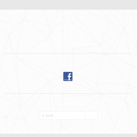
KONTAKTA OSS
Wilja of Sweden HB
Ingenjörvägen 24
185 34 Vaxholm
E-post: mari@wiljaofsweden.se
FÖLJ OSS
NYHETSBREV
OK