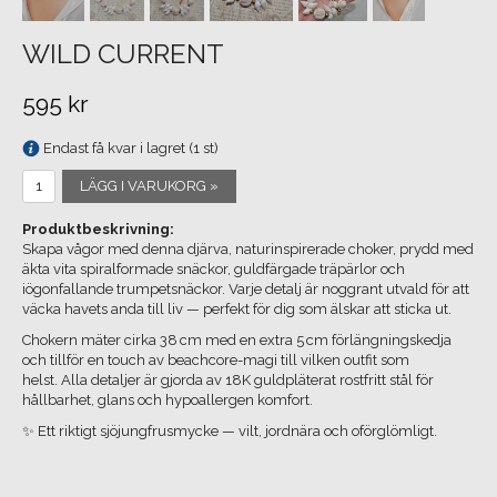
WILD CURRENT
595 kr
Endast få kvar i lagret (1 st)
LÄGG I VARUKORG »
Produktbeskrivning:
Skapa vågor med denna djärva, naturinspirerade choker, prydd med
äkta vita spiralformade snäckor, guldfärgade träpärlor och
iögonfallande trumpetsnäckor. Varje detalj är noggrant utvald för att
väcka havets anda till liv — perfekt för dig som älskar att sticka ut.
Chokern mäter cirka 38 cm med en extra 5 cm förlängningskedja
och tillför en touch av beachcore-magi till vilken outfit som
helst. Alla detaljer är gjorda av 18K guldpläterat rostfritt stål för
hållbarhet, glans och hypoallergen komfort.
✨ Ett riktigt sjöjungfrusmycke — vilt, jordnära och oförglömligt.