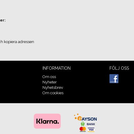
er:
ch kopiera adressen
INFORMATION
FÖLJ OSS
Om oss
Nyheter
Nyhetsbrev
Om cookies