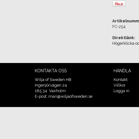
Artikelnumm
FC-254
Direktlänk:
Högerklicka o
KONTAKTA OSS
HANDLA
Wilja of Sweden HB
Kontakt
Ingenjörvägen 24
Villkor
185 34 Vaxholm
Logga in
E-post: mari@wiljaofsweden.se