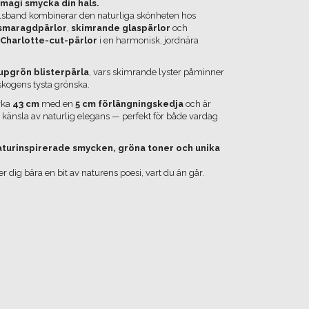
a magi smycka din hals.
lsband kombinerar den naturliga skönheten hos
 smaragdpärlor
,
skimrande glaspärlor
och
 Charlotte-cut-pärlor
i en harmonisk, jordnära
upgrön blisterpärla
, vars skimrande lyster påminner
kogens tysta grönska.
rka
43 cm
med en
5 cm förlängningskedja
och är
n känsla av naturlig elegans — perfekt för både vardag
naturinspirerade smycken, gröna toner och unika
r dig bära en bit av naturens poesi, vart du än går.