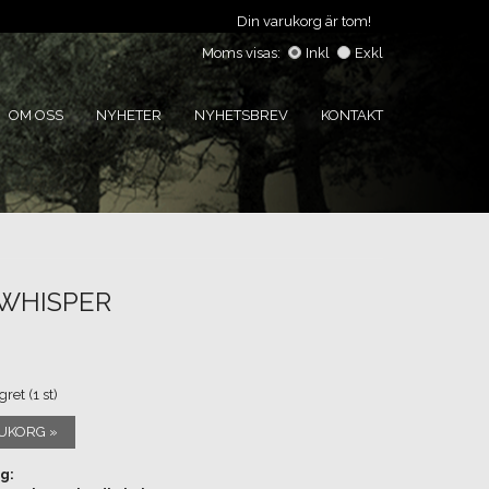
Din varukorg är tom!
Moms visas:
Inkl
Exkl
OM OSS
NYHETER
NYHETSBREV
KONTAKT
WHISPER
gret (1 st)
RUKORG »
g: