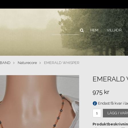
HEM
VILLKOR
SBAND
Naturecore
EMERALD WHISPER
EMERALD 
975 kr
Endast få kvar i la
LÄGG I VA
Produktbeskrivnin