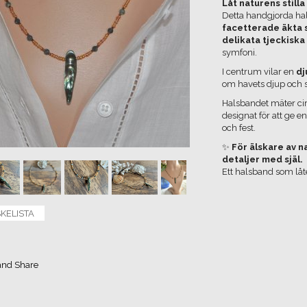
Låt naturens still
Detta handgjorda ha
facetterade äkta
delikata tjeckiska
symfoni.
I centrum vilar en
dj
om havets djup och s
Halsbandet mäter ci
designat för att ge e
och fest.
✨
För älskare av 
detaljer med själ.
Ett halsband som låte
SKELISTA