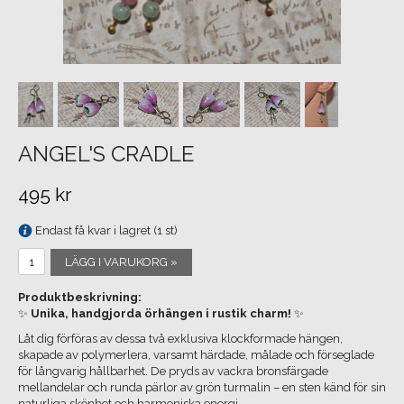
ANGEL'S CRADLE
495 kr
Endast få kvar i lagret (1 st)
LÄGG I VARUKORG »
Produktbeskrivning:
✨
Unika, handgjorda örhängen i rustik charm!
✨
Låt dig förföras av dessa två exklusiva klockformade hängen,
skapade av polymerlera, varsamt härdade, målade och förseglade
för långvarig hållbarhet. De pryds av vackra bronsfärgade
mellandelar och runda pärlor av grön turmalin – en sten känd för sin
naturliga skönhet och harmoniska energi.