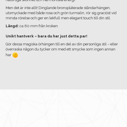
Men det är inte allt! Dinglande bronspläterade ståndarhängen,
utsmyckade med både rosa och grön turmalin, rör sig graciöst vid
minsta rörelse och ger en lekfull men elegant touch till din stil.
Längd:
ca 60 mm från kroken
Unikt hantverk – bara du har just detta par!
Gör dessa magiska örhängen till en del av din personliga stil – eller
överraska någon du tycker om med ett smycke som ingen annan
har
KONTAKTA OSS
Wilja of Sweden HB
Ingenjörvägen 24
185 34 Vaxholm
E-post: mari@wiljaofsweden.se