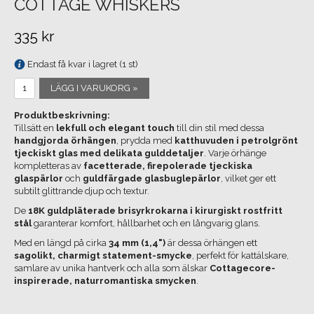
COTTAGE WHISKERS
335 kr
Endast få kvar i lagret (1 st)
LÄGG I VARUKORG »
Produktbeskrivning:
Tillsätt en
lekfull och elegant touch
till din stil med dessa
handgjorda örhängen
, prydda med
katthuvuden i petrolgrönt
tjeckiskt glas med delikata gulddetaljer
. Varje örhänge
kompletteras av
facetterade, firepolerade tjeckiska
glaspärlor
och
guldfärgade glasbuglepärlor
, vilket ger ett
subtilt glittrande djup och textur.
De
18K guldpläterade brisyrkrokarna i kirurgiskt rostfritt
stål
garanterar komfort, hållbarhet och en långvarig glans.
Med en längd på cirka
34 mm (1,4")
är dessa örhängen ett
sagolikt, charmigt statement-smycke
, perfekt för kattälskare,
samlare av unika hantverk och alla som älskar
Cottagecore-
inspirerade, naturromantiska smycken
.