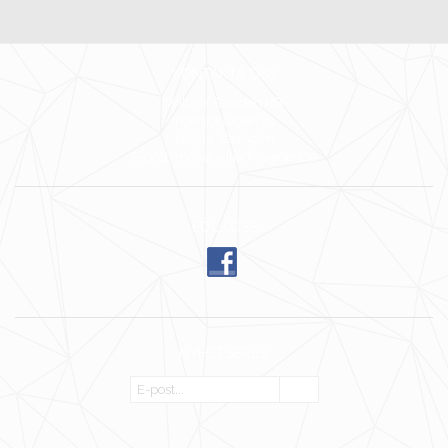
KONTAKTA OSS
Wilja of Sweden HB
Ingenjörvägen 24
185 34 Vaxholm
E-post: mari@wiljaofsweden.se
FÖLJ OSS
NYHETSBREV
OK