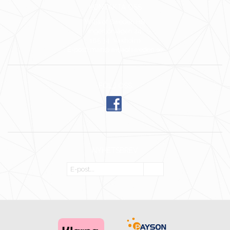
KONTAKTA OSS
Wilja of Sweden HB
Ingenjörvägen 24
185 34 Vaxholm
E-post: mari@wiljaofsweden.se
FÖLJ OSS
NYHETSBREV
OK