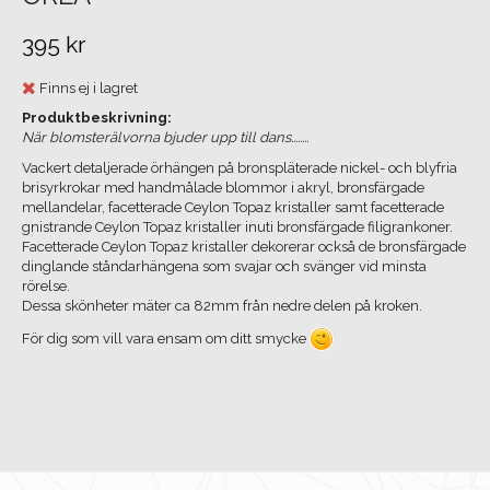
395 kr
Finns ej i lagret
Produktbeskrivning:
När blomsterälvorna bjuder upp till dans........
Vackert detaljerade örhängen på bronspläterade nickel- och blyfria
brisyrkrokar med handmålade blommor i akryl, bronsfärgade
mellandelar, facetterade Ceylon Topaz kristaller samt facetterade
gnistrande Ceylon Topaz kristaller inuti bronsfärgade filigrankoner.
Facetterade Ceylon Topaz kristaller dekorerar också de bronsfärgade
dinglande ståndarhängena som svajar och svänger vid minsta
rörelse.
Dessa skönheter mäter ca 82mm från nedre delen på kroken.
För dig som vill vara ensam om ditt smycke