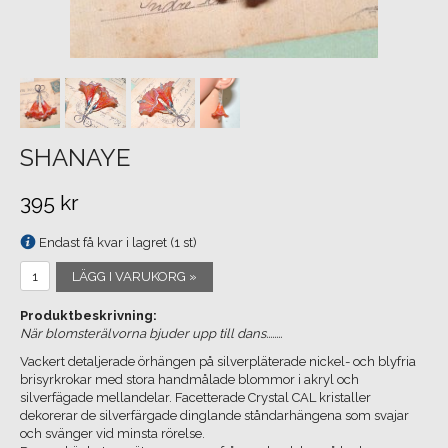
SHANAYE
395 kr
Endast få kvar i lagret (1 st)
LÄGG I VARUKORG »
Produktbeskrivning:
När blomsterälvorna bjuder upp till dans........
Vackert detaljerade örhängen på silverpläterade nickel- och blyfria
brisyrkrokar med stora handmålade blommor i akryl och
silverfägade mellandelar. Facetterade Crystal CAL kristaller
dekorerar de silverfärgade dinglande ståndarhängena som svajar
och svänger vid minsta rörelse.