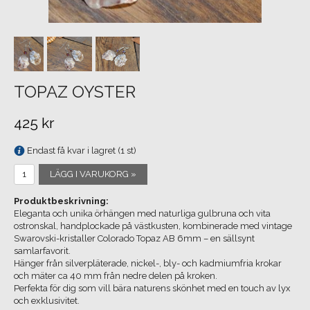
TOPAZ OYSTER
425 kr
Endast få kvar i lagret (1 st)
LÄGG I VARUKORG »
Produktbeskrivning:
Eleganta och unika örhängen med naturliga gulbruna och vita
ostronskal, handplockade på västkusten, kombinerade med vintage
Swarovski-kristaller Colorado Topaz AB 6mm – en sällsynt
samlarfavorit.
Hänger från silverpläterade, nickel-, bly- och kadmiumfria krokar
och mäter ca 40 mm från nedre delen på kroken.
Perfekta för dig som vill bära naturens skönhet med en touch av lyx
och exklusivitet.