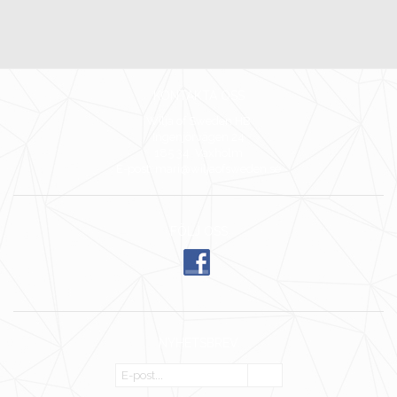
KONTAKTA OSS
Wilja of Sweden HB
Ingenjörvägen 24
185 34 Vaxholm
E-post: mari@wiljaofsweden.se
FÖLJ OSS
NYHETSBREV
OK