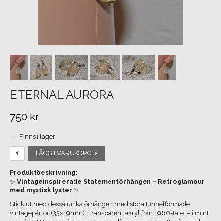
ETERNAL AURORA
750 kr
Finns i lager
LÄGG I VARUKORG »
Produktbeskrivning:
✨
Vintageinspirerade Statementörhängen – Retroglamour
med mystisk lyster
✨
Stick ut med dessa unika örhängen med stora tunnelformade
vintagepärlor (33x19mm) i transparent akryl från 1960-talet – i mint