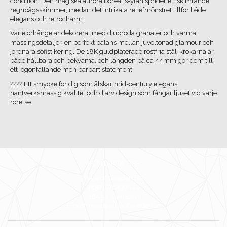
condition! Den magiska aurora borealis-ytan sprider ett skimrande
regnbågsskimmer, medan det intrikata reliefmönstret tillför både
elegans och retrocharm.
Varje örhänge är dekorerat med djupröda granater och varma
mässingsdetaljer, en perfekt balans mellan juveltonad glamour och
jordnära sofistikering. De 18K guldpläterade rostfria stål-krokarna är
både hållbara och bekväma, och längden på ca 44mm gör dem till
ett iögonfallande men bärbart statement.
???? Ett smycke för dig som älskar mid-century elegans,
hantverksmässig kvalitet och djärv design som fångar ljuset vid varje
rörelse.
KONTAKTA OSS
Wilja of Sweden HB
Ingenjörvägen 24
185 34 Vaxholm
E-post: mari@wiljaofsweden.se