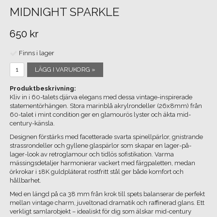
MIDNIGHT SPARKLE
650 kr
Finns i lager
LÄGG I VARUKORG »
Produktbeskrivning:
Kliv in i 60-talets djärva elegans med dessa vintage-inspirerade
statementörhängen. Stora marinblå akrylrondeller (26x8mm) från
60-talet i mint condition ger en glamourös lyster och äkta mid-
century-känsla.
Designen förstärks med facetterade svarta spinellpärlor, gnistrande
strassrondeller och gyllene glaspärlor som skapar en lager-på-
lager-look av retroglamour och tidlös sofistikation. Varma
mässingsdetaljer harmonierar vackert med färgpaletten, medan
örkrokar i 18K guldpläterat rostfritt stål ger både komfort och
hållbarhet.
Med en längd på ca 38 mm från krok till spets balanserar de perfekt
mellan vintage charm, juveltonad dramatik och raffinerad glans. Ett
verkligt samlarobjekt – idealiskt för dig som älskar mid-century