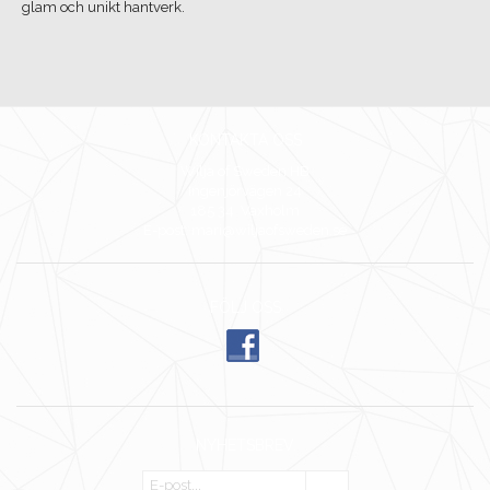
glam och unikt hantverk.
KONTAKTA OSS
Wilja of Sweden HB
Ingenjörvägen 24
185 34 Vaxholm
E-post: mari@wiljaofsweden.se
FÖLJ OSS
NYHETSBREV
OK